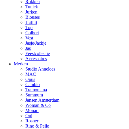
Rokken
Tuniek
Jurken
Blouses
T-shirt
Top
Colbert
Vest
Jasje/Jackje
Jas
Feestcollectie
Accessoires
Merken
Studio Anneloes
MAC
Opus
Cambio
Tramontana
Summum
Jansen Amsterdam
Woman & Co
Monari
Oui
Rosner
Rino & Pelle