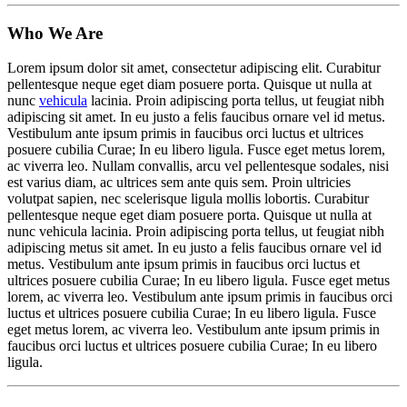
Who
We Are
Lorem ipsum dolor sit amet, consectetur adipiscing elit. Curabitur
pellentesque neque eget diam posuere porta. Quisque ut nulla at
nunc
vehicula
lacinia. Proin adipiscing porta tellus, ut feugiat nibh
adipiscing sit amet. In eu justo a felis faucibus ornare vel id metus.
Vestibulum ante ipsum primis in faucibus orci luctus et ultrices
posuere cubilia Curae; In eu libero ligula. Fusce eget metus lorem,
ac viverra leo. Nullam convallis, arcu vel pellentesque sodales, nisi
est varius diam, ac ultrices sem ante quis sem. Proin ultricies
volutpat sapien, nec scelerisque ligula mollis lobortis. Curabitur
pellentesque neque eget diam posuere porta. Quisque ut nulla at
nunc vehicula lacinia. Proin adipiscing porta tellus, ut feugiat nibh
adipiscing
metus
sit amet. In eu justo a felis faucibus ornare vel id
metus. Vestibulum ante ipsum primis in faucibus orci luctus et
ultrices posuere cubilia Curae; In eu libero ligula. Fusce eget metus
lorem, ac viverra leo. Vestibulum ante ipsum primis in faucibus orci
luctus et ultrices posuere cubilia Curae; In eu libero ligula. Fusce
eget metus lorem, ac viverra leo. Vestibulum ante ipsum primis in
faucibus orci luctus et ultrices posuere cubilia Curae; In eu libero
ligula.