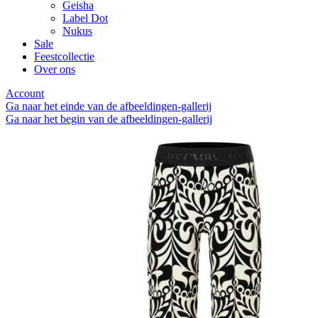
Geisha
Label Dot
Nukus
Sale
Feestcollectie
Over ons
Account
Ga naar het einde van de afbeeldingen-gallerij
Ga naar het begin van de afbeeldingen-gallerij