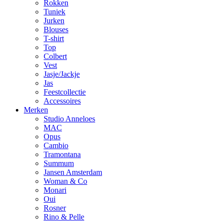
Rokken
Tuniek
Jurken
Blouses
T-shirt
Top
Colbert
Vest
Jasje/Jackje
Jas
Feestcollectie
Accessoires
Merken
Studio Anneloes
MAC
Opus
Cambio
Tramontana
Summum
Jansen Amsterdam
Woman & Co
Monari
Oui
Rosner
Rino & Pelle