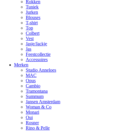
Rokken
Tuniek
Jurken
Blouses
T-shirt
Top
Colbert
Vest
Jasje/Jackje
Jas
Feestcollectie
Accessoires
Merken
Studio Anneloes
MAC
Opus
Cambio
Tramontana
Summum
Jansen Amsterdam
Woman & Co
Monari
Oui
Rosner
Rino & Pelle