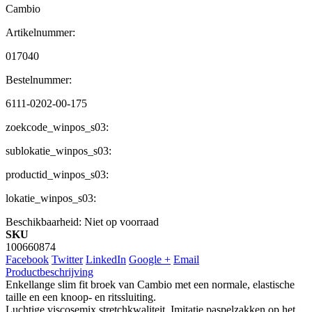
Cambio
Artikelnummer:
017040
Bestelnummer:
6111-0202-00-175
zoekcode_winpos_s03:
sublokatie_winpos_s03:
productid_winpos_s03:
lokatie_winpos_s03:
Beschikbaarheid:
Niet op voorraad
SKU
100660874
Facebook
Twitter
LinkedIn
Google +
Email
Productbeschrijving
Enkellange slim fit broek van Cambio met een normale, elastische
taille en een knoop- en ritssluiting.
Luchtige viscosemix stretchkwaliteit. Imitatie paspelzakken op het