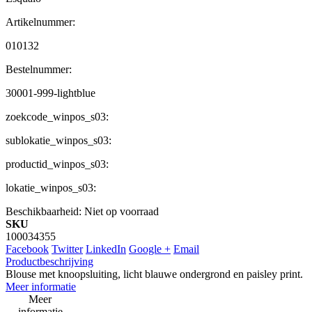
Artikelnummer:
010132
Bestelnummer:
30001-999-lightblue
zoekcode_winpos_s03:
sublokatie_winpos_s03:
productid_winpos_s03:
lokatie_winpos_s03:
Beschikbaarheid:
Niet op voorraad
SKU
100034355
Facebook
Twitter
LinkedIn
Google +
Email
Productbeschrijving
Blouse met knoopsluiting, licht blauwe ondergrond en paisley print.
Meer informatie
Meer
informatie