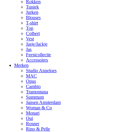
Rokken
Tuniek
Jurken
Blouses
T-shirt
Top
Colbert
Vest
Jasje/Jackje
Jas
Feestcollectie
Accessoires
Merken
Studio Anneloes
MAC
Opus
Cambio
Tramontana
Summum
Jansen Amsterdam
Woman & Co
Monari
Oui
Rosner
Rino & Pelle