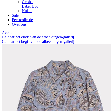
Geisha
Label Dot
Nukus
Sale
Feestcollectie
Over ons
Account
Ga naar het einde van de afbeeldingen-gallerij
Ga naar het begin van de afbeeldingen-gallerij