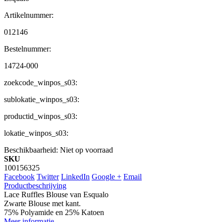
Artikelnummer:
012146
Bestelnummer:
14724-000
zoekcode_winpos_s03:
sublokatie_winpos_s03:
productid_winpos_s03:
lokatie_winpos_s03:
Beschikbaarheid:
Niet op voorraad
SKU
100156325
Facebook
Twitter
LinkedIn
Google +
Email
Productbeschrijving
Lace Ruffles Blouse van Esqualo
Zwarte Blouse met kant.
75% Polyamide en 25% Katoen
Meer informatie