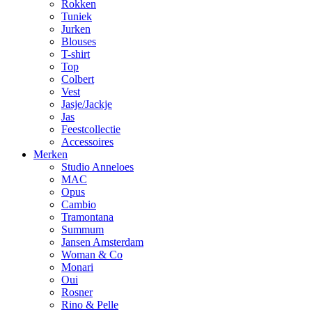
Rokken
Tuniek
Jurken
Blouses
T-shirt
Top
Colbert
Vest
Jasje/Jackje
Jas
Feestcollectie
Accessoires
Merken
Studio Anneloes
MAC
Opus
Cambio
Tramontana
Summum
Jansen Amsterdam
Woman & Co
Monari
Oui
Rosner
Rino & Pelle