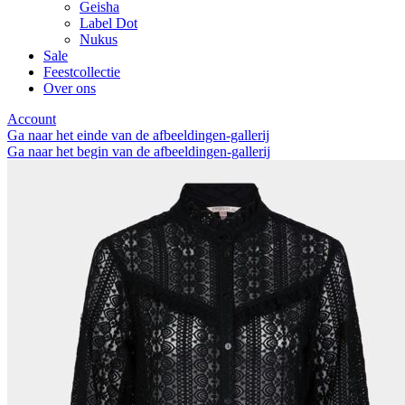
Geisha
Label Dot
Nukus
Sale
Feestcollectie
Over ons
Account
Ga naar het einde van de afbeeldingen-gallerij
Ga naar het begin van de afbeeldingen-gallerij