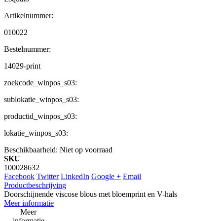
Artikelnummer:
010022
Bestelnummer:
14029-print
zoekcode_winpos_s03:
sublokatie_winpos_s03:
productid_winpos_s03:
lokatie_winpos_s03:
Beschikbaarheid:
Niet op voorraad
SKU
100028632
Facebook
Twitter
LinkedIn
Google +
Email
Productbeschrijving
Doorschijnende viscose blous met bloemprint en V-hals
Meer informatie
Meer
informatie