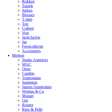
Rokken
Tuniek
Jurken
Blouses
T-shirt
Top
Colbert
Vest
Jasje/Jackje
Jas
Feestcollectie
Accessoires
Merken
Studio Anneloes
MAC
Opus
Cambio
Tramontana
Summum
Jansen Amsterdam
Woman & Co
Monari
Oui
Rosner
Rino & Pelle