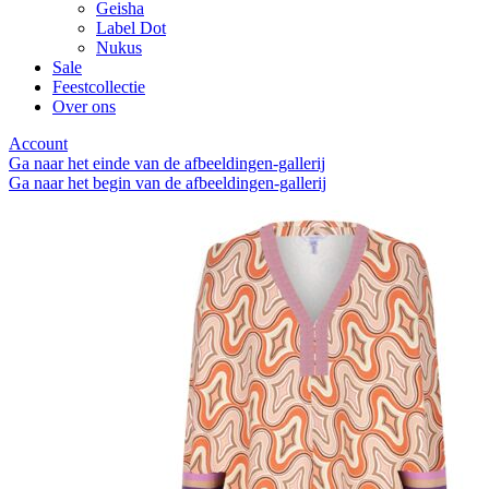
Geisha
Label Dot
Nukus
Sale
Feestcollectie
Over ons
Account
Ga naar het einde van de afbeeldingen-gallerij
Ga naar het begin van de afbeeldingen-gallerij