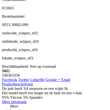
013663
Bestelnummer:
SP23.30002-999
zoekcode_winpos_s03:
sublokatie_winpos_s03:
productid_winpos_s03:
lokatie_winpos_s03:
Beschikbaarheid:
Niet op voorraad
SKU
100363358
Facebook
Twitter
LinkedIn
Google +
Email
Productbeschrijving
De jurk heeft 3/4 mouwen en een wijde fit.
Het model heeft een lengte tot de knie en een v-hals
95% Viscose 5% Spandex
Meer informatie
Meer