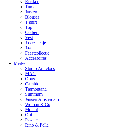
Rokken
Tuniek
Jurken
Blouses
T-shirt
Top
Colbert
Vest
Jasje/Jackje
Jas
Feestcollectie
Accessoires
Merken
Studio Anneloes
MAC
Opus
Cambio
Tramontana
Summum
Jansen Amsterdam
Woman & Co
Monari
Oui
Rosner
Rino & Pelle