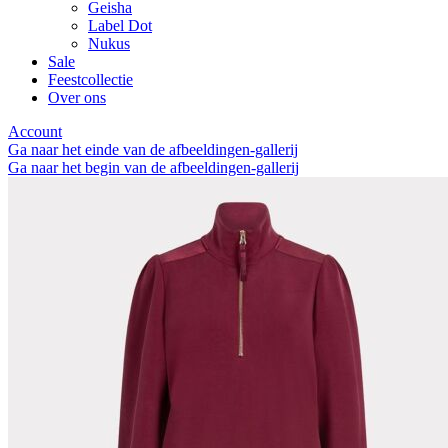
Geisha
Label Dot
Nukus
Sale
Feestcollectie
Over ons
Account
Ga naar het einde van de afbeeldingen-gallerij
Ga naar het begin van de afbeeldingen-gallerij