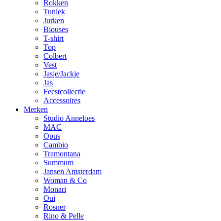
Rokken
Tuniek
Jurken
Blouses
T-shirt
Top
Colbert
Vest
Jasje/Jackje
Jas
Feestcollectie
Accessoires
Merken
Studio Anneloes
MAC
Opus
Cambio
Tramontana
Summum
Jansen Amsterdam
Woman & Co
Monari
Oui
Rosner
Rino & Pelle