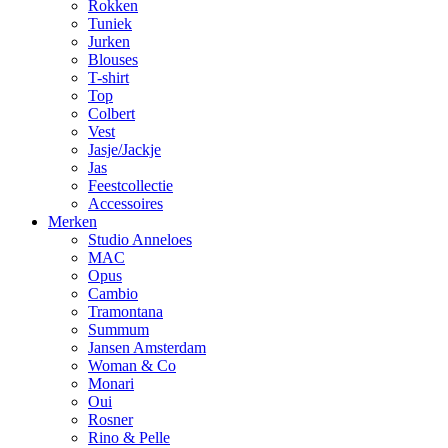
Rokken
Tuniek
Jurken
Blouses
T-shirt
Top
Colbert
Vest
Jasje/Jackje
Jas
Feestcollectie
Accessoires
Merken
Studio Anneloes
MAC
Opus
Cambio
Tramontana
Summum
Jansen Amsterdam
Woman & Co
Monari
Oui
Rosner
Rino & Pelle