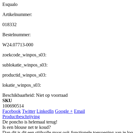
Esqualo
Artikelnummer:
018332
Bestelnummer:
W24.07713-000
zoekcode_winpos_s03:
sublokatie_winpos_s03:
productid_winpos_s03:
lokatie_winpos_s03:
Beschikbaarheid:
Niet op voorraad
SKU
100690514
Facebook
Twitter
LinkedIn
Google +
Email
Productbeschrijving
De poncho is helemaal terug!
Is een blouse net te koud?
Dan dit is dit een stijlvolle maar ook functionele toevoeging aan je loo