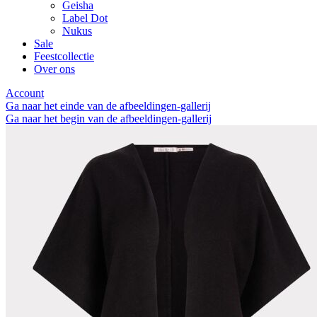
Geisha
Label Dot
Nukus
Sale
Feestcollectie
Over ons
Account
Ga naar het einde van de afbeeldingen-gallerij
Ga naar het begin van de afbeeldingen-gallerij