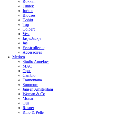
Rokken
Tuniek
Jurken
Blouses
T-shirt
Top
Colbert
Vest
Jasje/Jackje
Jas
Feestcollectie
Accessoires
Merken
Studio Anneloes
MAC
Opus
Cambio
Tramontana
Summum
Jansen Amsterdam
Woman & Co
Monari
Oui
Rosner
Rino & Pelle