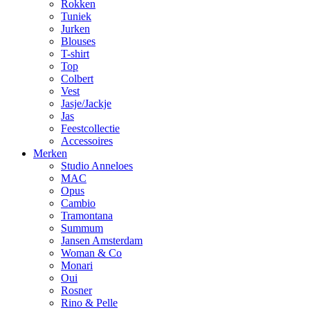
Rokken
Tuniek
Jurken
Blouses
T-shirt
Top
Colbert
Vest
Jasje/Jackje
Jas
Feestcollectie
Accessoires
Merken
Studio Anneloes
MAC
Opus
Cambio
Tramontana
Summum
Jansen Amsterdam
Woman & Co
Monari
Oui
Rosner
Rino & Pelle