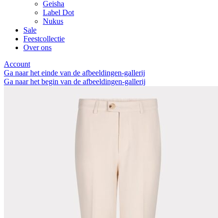
Geisha
Label Dot
Nukus
Sale
Feestcollectie
Over ons
Account
Ga naar het einde van de afbeeldingen-gallerij
Ga naar het begin van de afbeeldingen-gallerij