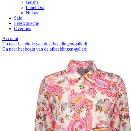
Geisha
Label Dot
Nukus
Sale
Feestcollectie
Over ons
Account
Ga naar het einde van de afbeeldingen-gallerij
Ga naar het begin van de afbeeldingen-gallerij