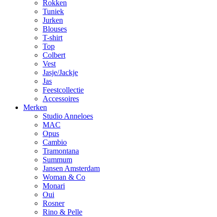
Rokken
Tuniek
Jurken
Blouses
T-shirt
Top
Colbert
Vest
Jasje/Jackje
Jas
Feestcollectie
Accessoires
Merken
Studio Anneloes
MAC
Opus
Cambio
Tramontana
Summum
Jansen Amsterdam
Woman & Co
Monari
Oui
Rosner
Rino & Pelle