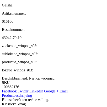
Geisha
Artikelnummer:
016160
Bestelnummer:
43042-70-10
zoekcode_winpos_s03:
sublokatie_winpos_s03:
productid_winpos_s03:
lokatie_winpos_s03:
Beschikbaarheid:
Niet op voorraad
SKU
100662176
Facebook
Twitter
LinkedIn
Google +
Email
Productbeschrijving
Blouse heeft een rechte valling.
Klassieke kraag