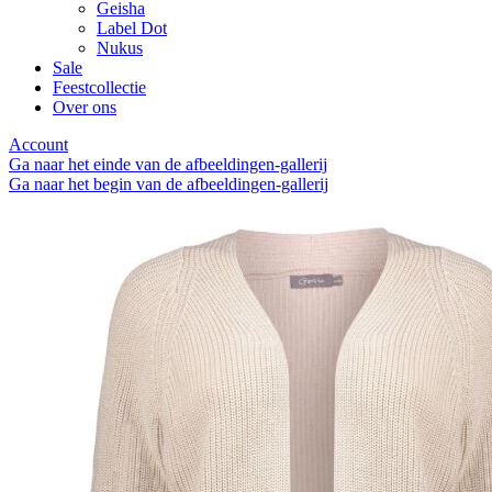
Geisha
Label Dot
Nukus
Sale
Feestcollectie
Over ons
Account
Ga naar het einde van de afbeeldingen-gallerij
Ga naar het begin van de afbeeldingen-gallerij