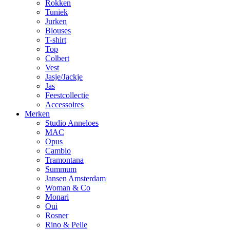
Rokken
Tuniek
Jurken
Blouses
T-shirt
Top
Colbert
Vest
Jasje/Jackje
Jas
Feestcollectie
Accessoires
Merken
Studio Anneloes
MAC
Opus
Cambio
Tramontana
Summum
Jansen Amsterdam
Woman & Co
Monari
Oui
Rosner
Rino & Pelle