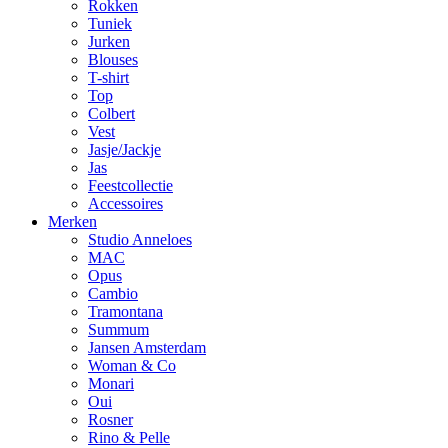
Rokken
Tuniek
Jurken
Blouses
T-shirt
Top
Colbert
Vest
Jasje/Jackje
Jas
Feestcollectie
Accessoires
Merken
Studio Anneloes
MAC
Opus
Cambio
Tramontana
Summum
Jansen Amsterdam
Woman & Co
Monari
Oui
Rosner
Rino & Pelle