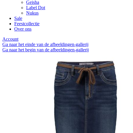
Geisha
Label Dot
Nukus
Sale
Feestcollectie
Over ons
Account
Ga naar het einde van de afbeeldingen-gallerij
Ga naar het begin van de afbeeldingen-gallerij