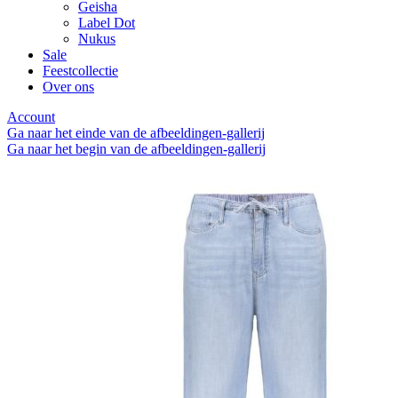
Geisha
Label Dot
Nukus
Sale
Feestcollectie
Over ons
Account
Ga naar het einde van de afbeeldingen-gallerij
Ga naar het begin van de afbeeldingen-gallerij