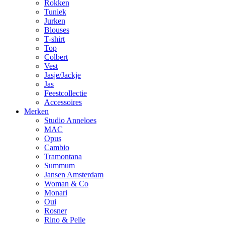
Rokken
Tuniek
Jurken
Blouses
T-shirt
Top
Colbert
Vest
Jasje/Jackje
Jas
Feestcollectie
Accessoires
Merken
Studio Anneloes
MAC
Opus
Cambio
Tramontana
Summum
Jansen Amsterdam
Woman & Co
Monari
Oui
Rosner
Rino & Pelle