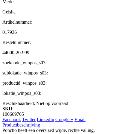
Merk:
Geisha
Artikelnummer:
017936
Bestelnummer:
44600-20-999
zoekcode_winpos_s03:
sublokatie_winpos_s03:
productid_winpos_s03:
lokatie_winpos_s03:
Beschikbaarheid:
Niet op voorraad
SKU
100669765
Facebook
Twitter
LinkedIn
Google +
Email
Productbeschrijving
Poncho heeft een oversized wijde, rechte valling.