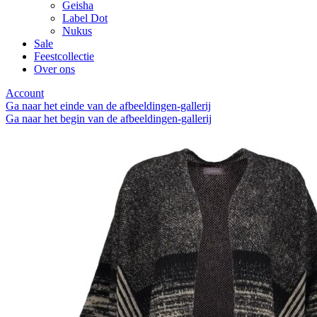
Geisha
Label Dot
Nukus
Sale
Feestcollectie
Over ons
Account
Ga naar het einde van de afbeeldingen-gallerij
Ga naar het begin van de afbeeldingen-gallerij