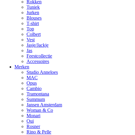
Rokken
Tuniek
Jurken
Blouses
T-shirt
Top
Colbert
Vest
Jasje/Jackje
Jas
Feestcollectie
Accessoires
Merken
Studio Anneloes
MAC
Opus
Cambio
Tramontana
Summum
Jansen Amsterdam
Woman & Co
Monari
Oui
Rosner
Rino & Pelle