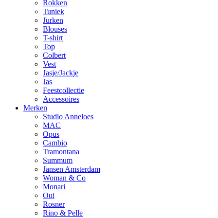
Rokken
Tuniek
Jurken
Blouses
T-shirt
Top
Colbert
Vest
Jasje/Jackje
Jas
Feestcollectie
Accessoires
Merken
Studio Anneloes
MAC
Opus
Cambio
Tramontana
Summum
Jansen Amsterdam
Woman & Co
Monari
Oui
Rosner
Rino & Pelle