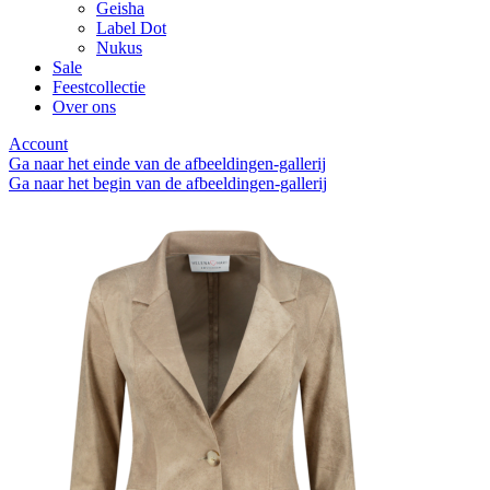
Geisha
Label Dot
Nukus
Sale
Feestcollectie
Over ons
Account
Ga naar het einde van de afbeeldingen-gallerij
Ga naar het begin van de afbeeldingen-gallerij