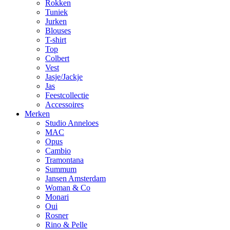
Rokken
Tuniek
Jurken
Blouses
T-shirt
Top
Colbert
Vest
Jasje/Jackje
Jas
Feestcollectie
Accessoires
Merken
Studio Anneloes
MAC
Opus
Cambio
Tramontana
Summum
Jansen Amsterdam
Woman & Co
Monari
Oui
Rosner
Rino & Pelle