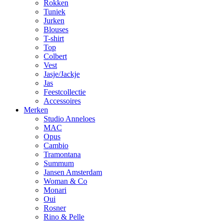
Rokken
Tuniek
Jurken
Blouses
T-shirt
Top
Colbert
Vest
Jasje/Jackje
Jas
Feestcollectie
Accessoires
Merken
Studio Anneloes
MAC
Opus
Cambio
Tramontana
Summum
Jansen Amsterdam
Woman & Co
Monari
Oui
Rosner
Rino & Pelle