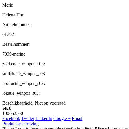
Merk:
Helena Hart
Artikelnummer:
017921
Bestelnummer:
7099-marine
zoekcode_winpos_s03:
sublokatie_winpos_s03:
productid_winpos_s03:
lokatie_winpos_s03:
Beschikbaarheid:
Niet op voorraad
SKU
100662360
Facebook
Twitter
LinkedIn
Google +
Email
Productbeschrijving
Blazer Lynn in onze vertrouwde transfer kwaliteit. Blazer Lynn is getai