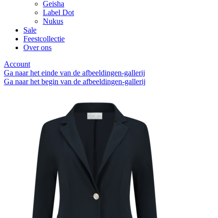
Geisha
Label Dot
Nukus
Sale
Feestcollectie
Over ons
Account
Ga naar het einde van de afbeeldingen-gallerij
Ga naar het begin van de afbeeldingen-gallerij