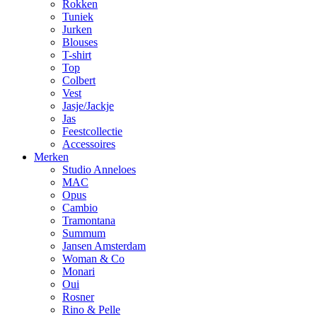
Rokken
Tuniek
Jurken
Blouses
T-shirt
Top
Colbert
Vest
Jasje/Jackje
Jas
Feestcollectie
Accessoires
Merken
Studio Anneloes
MAC
Opus
Cambio
Tramontana
Summum
Jansen Amsterdam
Woman & Co
Monari
Oui
Rosner
Rino & Pelle