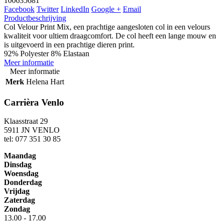
100635681
Facebook
Twitter
LinkedIn
Google +
Email
Productbeschrijving
Col Velour Print Mix, een prachtige aangesloten col in een velours
kwaliteit voor ultiem draagcomfort. De col heeft een lange mouw en
is uitgevoerd in een prachtige dieren print.
92% Polyester 8% Elastaan
Meer informatie
Meer informatie
Merk
Helena Hart
Carrièra Venlo
Klaasstraat 29
5911 JN VENLO
tel: 077 351 30 85
Maandag
Dinsdag
Woensdag
Donderdag
Vrijdag
Zaterdag
Zondag
13.00 - 17.00