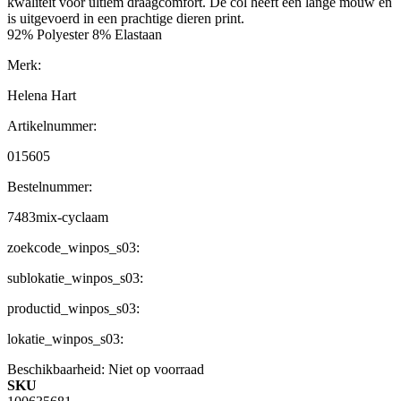
kwaliteit voor ultiem draagcomfort. De col heeft een lange mouw en
is uitgevoerd in een prachtige dieren print.
92% Polyester 8% Elastaan
Merk:
Helena Hart
Artikelnummer:
015605
Bestelnummer:
7483mix-cyclaam
zoekcode_winpos_s03:
sublokatie_winpos_s03:
productid_winpos_s03:
lokatie_winpos_s03:
Beschikbaarheid:
Niet op voorraad
SKU