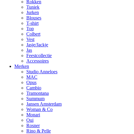
Rokken
Tuniek
Jurken
Blouses
T-shirt
Top
Colbert
Vest
Jasje/Jackje
Jas
Feestcollectie
Accessoires
Merken
Studio Anneloes
MAC
Opus
Cambio
Tramontana
Summum
Jansen Amsterdam
Woman & Co
Monari
Oui
Rosner
Rino & Pelle