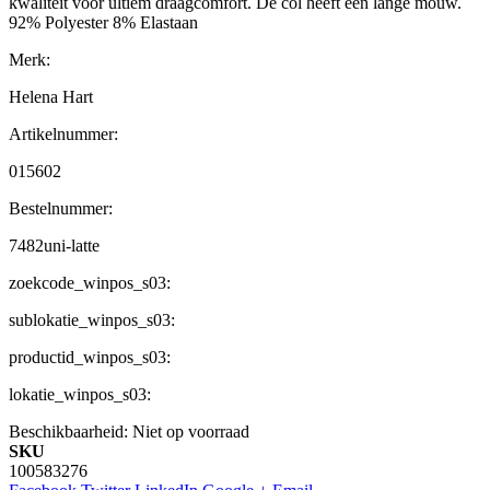
kwaliteit voor ultiem draagcomfort. De col heeft een lange mouw.
92% Polyester 8% Elastaan
Merk:
Helena Hart
Artikelnummer:
015602
Bestelnummer:
7482uni-latte
zoekcode_winpos_s03:
sublokatie_winpos_s03:
productid_winpos_s03:
lokatie_winpos_s03:
Beschikbaarheid:
Niet op voorraad
SKU
100583276