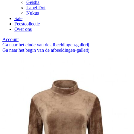
Geisha
Label Dot
Nukus
Sale
Feestcollectie
Over ons
Account
Ga naar het einde van de afbeeldingen-gallerij
Ga naar het begin van de afbeeldingen-gallerij