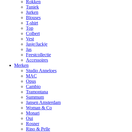
Rokken
Tuniek
Jurken
Blouses
T-shirt
Top
Colbert
Vest
Jasje/Jackje
Jas
Feestcollectie
Accessoires
Merken
Studio Anneloes
MAC
Opus
Cambio
Tramontana
Summum
Jansen Amsterdam
Woman & Co
Monari
Oui
Rosner
Rino & Pelle