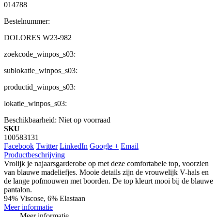
014788
Bestelnummer:
DOLORES W23-982
zoekcode_winpos_s03:
sublokatie_winpos_s03:
productid_winpos_s03:
lokatie_winpos_s03:
Beschikbaarheid:
Niet op voorraad
SKU
100583131
Facebook
Twitter
LinkedIn
Google +
Email
Productbeschrijving
Vrolijk je najaarsgarderobe op met deze comfortabele top, voorzien
van blauwe madeliefjes. Mooie details zijn de vrouwelijk V-hals en
de lange pofmouwen met boorden. De top kleurt mooi bij de blauwe
pantalon.
94% Viscose, 6% Elastaan
Meer informatie
Meer informatie