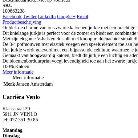
SKU
100663238
Facebook
Twitter
LinkedIn
Google +
Email
Productbeschrijving
Ontdek de charme van ons zwarte katoenen jurkje met een prachtige 
Dit knielange jurkje is perfect voor de zomer en biedt een combinatie v
Met zijn elegante V-hals en de split met knoop middenachter straalt dit j
De 3/4 pofmouwen met elastiek voegen een speels element toe aan he
Het jurkje wordt geleverd met een bijpassende ceintuur, waarmee je je t
Gemaakt van hoogwaardig katoen, biedt dit jurkje een luchtig en ad
De bloemenborduurprint voegt levendigheid toe aan het zwarte jurkje
100% Katoen
Meer informatie
Meer informatie
Merk
Jansen Amsterdam
Carrièra Venlo
Klaasstraat 29
5911 JN VENLO
tel: 077 351 30 85
Maandag
Dinsdag