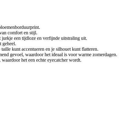
bloemenborduurprint.
an comfort en stijl.
urkje een tijdloze en verfijnde uitstraling uit.
t geheel.
aille kunt accentueren en je silhouet kunt flatteren.
emend gevoel, waardoor het ideaal is voor warme zomerdagen.
, waardoor het een echte eyecatcher wordt.