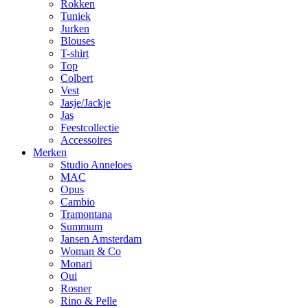
Rokken
Tuniek
Jurken
Blouses
T-shirt
Top
Colbert
Vest
Jasje/Jackje
Jas
Feestcollectie
Accessoires
Merken
Studio Anneloes
MAC
Opus
Cambio
Tramontana
Summum
Jansen Amsterdam
Woman & Co
Monari
Oui
Rosner
Rino & Pelle