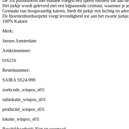
De 3/4 pofmouwen met elastiek voegen een speels element toe aan he
Het jurkje wordt geleverd met een bijpassende ceintuur, waarmee je je t
Gemaakt van hoogwaardig katoen, biedt dit jurkje een luchtig en ad
De bloemenborduurprint voegt levendigheid toe aan het zwarte jurkje
100% Katoen
Merk:
Jansen Amsterdam
Artikelnummer:
016216
Bestelnummer:
SAIRA SS24-999
zoekcode_winpos_s03:
sublokatie_winpos_s03:
productid_winpos_s03:
lokatie_winpos_s03:
Beschikbaarheid:
Niet op voorraad