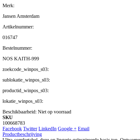
Merk:
Jansen Amsterdam
Artikelnummer:
016747
Bestelnummer:
NOS KAITH-999
zoekcode_winpos_s03:
sublokatie_winpos_s03:
productid_winpos_s03:
lokatie_winpos_s03:
Beschikbaarheid:
Niet op voorraad
SKU
100668783
Facebook
Twitter
LinkedIn
Google +
Email
Productbeschrijving
Ultra-comfortabel, deze op lingerie geïnspireerde basic top. Ontworp