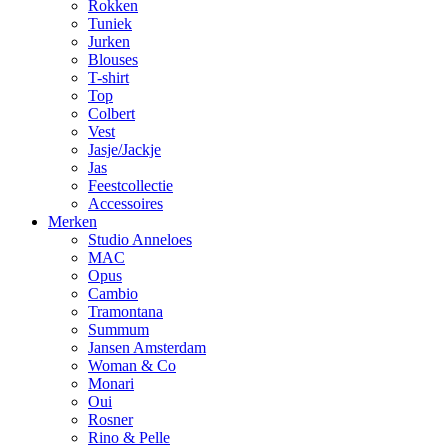
Rokken
Tuniek
Jurken
Blouses
T-shirt
Top
Colbert
Vest
Jasje/Jackje
Jas
Feestcollectie
Accessoires
Merken
Studio Anneloes
MAC
Opus
Cambio
Tramontana
Summum
Jansen Amsterdam
Woman & Co
Monari
Oui
Rosner
Rino & Pelle