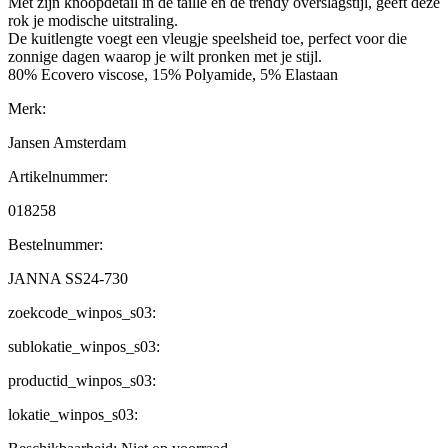
Met zijn knoopdetail in de taille en de trendy overslagstijl, geeft deze
rok je modische uitstraling.
De kuitlengte voegt een vleugje speelsheid toe, perfect voor die
zonnige dagen waarop je wilt pronken met je stijl.
80% Ecovero viscose, 15% Polyamide, 5% Elastaan
Merk:
Jansen Amsterdam
Artikelnummer:
018258
Bestelnummer:
JANNA SS24-730
zoekcode_winpos_s03:
sublokatie_winpos_s03:
productid_winpos_s03:
lokatie_winpos_s03: