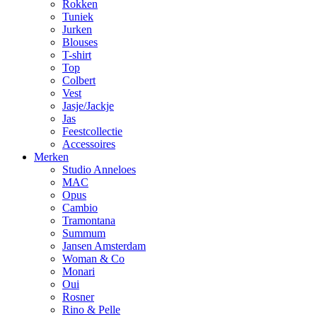
Rokken
Tuniek
Jurken
Blouses
T-shirt
Top
Colbert
Vest
Jasje/Jackje
Jas
Feestcollectie
Accessoires
Merken
Studio Anneloes
MAC
Opus
Cambio
Tramontana
Summum
Jansen Amsterdam
Woman & Co
Monari
Oui
Rosner
Rino & Pelle