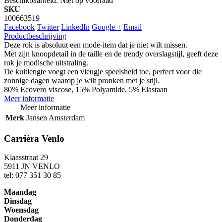
Beschikbaarheid:
Niet op voorraad
SKU
100663519
Facebook
Twitter
LinkedIn
Google +
Email
Productbeschrijving
Deze rok is absoluut een mode-item dat je niet wilt missen.
Met zijn knoopdetail in de taille en de trendy overslagstijl, geeft deze
rok je modische uitstraling.
De kuitlengte voegt een vleugje speelsheid toe, perfect voor die
zonnige dagen waarop je wilt pronken met je stijl.
80% Ecovero viscose, 15% Polyamide, 5% Elastaan
Meer informatie
Meer informatie
Merk
Jansen Amsterdam
Carrièra Venlo
Klaasstraat 29
5911 JN VENLO
tel: 077 351 30 85
Maandag
Dinsdag
Woensdag
Donderdag