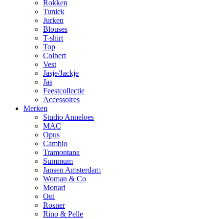
Rokken
Tuniek
Jurken
Blouses
T-shirt
Top
Colbert
Vest
Jasje/Jackje
Jas
Feestcollectie
Accessoires
Merken
Studio Anneloes
MAC
Opus
Cambio
Tramontana
Summum
Jansen Amsterdam
Woman & Co
Monari
Oui
Rosner
Rino & Pelle