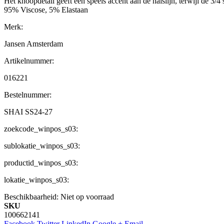
Het knoopdetail geeft een speels accent aan de halslijn, terwijl de 3/
95% Viscose, 5% Elastaan
Merk:
Jansen Amsterdam
Artikelnummer:
016221
Bestelnummer:
SHAI SS24-27
zoekcode_winpos_s03:
sublokatie_winpos_s03:
productid_winpos_s03:
lokatie_winpos_s03:
Beschikbaarheid:
Niet op voorraad
SKU
100662141
Facebook
Twitter
LinkedIn
Google +
Email