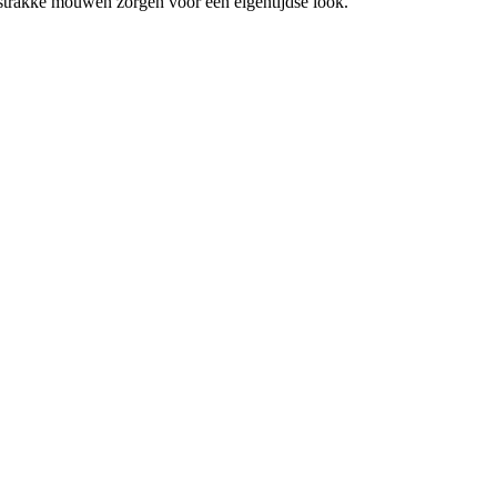
4 strakke mouwen zorgen voor een eigentijdse look.