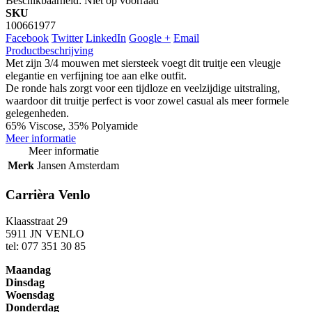
Beschikbaarheid:
Niet op voorraad
SKU
100661977
Facebook
Twitter
LinkedIn
Google +
Email
Productbeschrijving
Met zijn 3/4 mouwen met siersteek voegt dit truitje een vleugje
elegantie en verfijning toe aan elke outfit.
De ronde hals zorgt voor een tijdloze en veelzijdige uitstraling,
waardoor dit truitje perfect is voor zowel casual als meer formele
gelegenheden.
65% Viscose, 35% Polyamide
Meer informatie
Meer informatie
Merk
Jansen Amsterdam
Carrièra Venlo
Klaasstraat 29
5911 JN VENLO
tel: 077 351 30 85
Maandag
Dinsdag
Woensdag
Donderdag