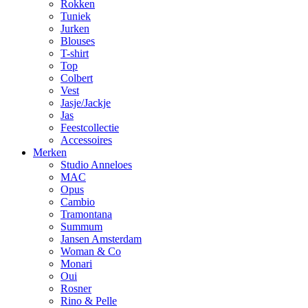
Rokken
Tuniek
Jurken
Blouses
T-shirt
Top
Colbert
Vest
Jasje/Jackje
Jas
Feestcollectie
Accessoires
Merken
Studio Anneloes
MAC
Opus
Cambio
Tramontana
Summum
Jansen Amsterdam
Woman & Co
Monari
Oui
Rosner
Rino & Pelle