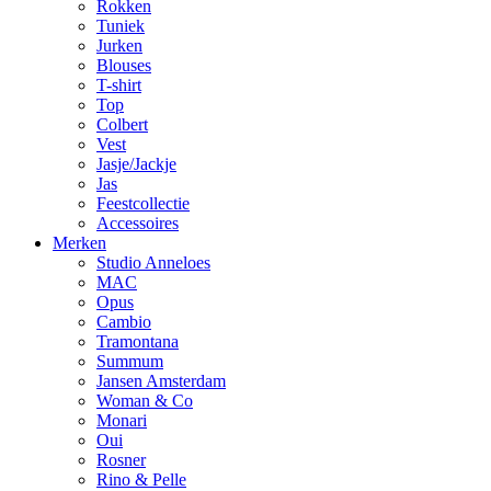
Rokken
Tuniek
Jurken
Blouses
T-shirt
Top
Colbert
Vest
Jasje/Jackje
Jas
Feestcollectie
Accessoires
Merken
Studio Anneloes
MAC
Opus
Cambio
Tramontana
Summum
Jansen Amsterdam
Woman & Co
Monari
Oui
Rosner
Rino & Pelle