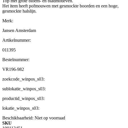
Top met grote bloem- en bladmotieven.
Het item heeft pofmouwen met gesmockte boorden en een hoge,
gesmockte halslijn.
Merk:
Jansen Amsterdam
Artikelnummer:
011395
Bestelnummer:
VR196-982
zoekcode_winpos_s03:
sublokatie_winpos_s03:
productid_winpos_s03:
lokatie_winpos_s03:
Beschikbaarheid:
Niet op voorraad
SKU