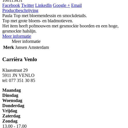
100113451
Facebook
Twitter
LinkedIn
Google +
Email
Productbeschrijving
Paula Top met bloemendessin en smockdetails.
Top met grote bloem- en bladmotieven.
Het item heeft pofmouwen met gesmockte boorden en een hoge,
gesmockte halslijn.
Meer informatie
Meer informatie
Merk
Jansen Amsterdam
Carrièra Venlo
Klaasstraat 29
5911 JN VENLO
tel: 077 351 30 85
Maandag
Dinsdag
Woensdag
Donderdag
Vrijdag
Zaterdag
Zondag
13.00 - 17.00