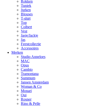
Rokken
Tuniek
Jurken
Blouses
T-shirt
Top
Colbert
Vest
Jasje/Jackje
Jas
Feestcollectie
Accessoires
Merken
Studio Anneloes
MAC
Opus
Cambio
Tramontana
Summum
Jansen Amsterdam
Woman & Co
Monari
Oui
Rosner
Rino & Pelle