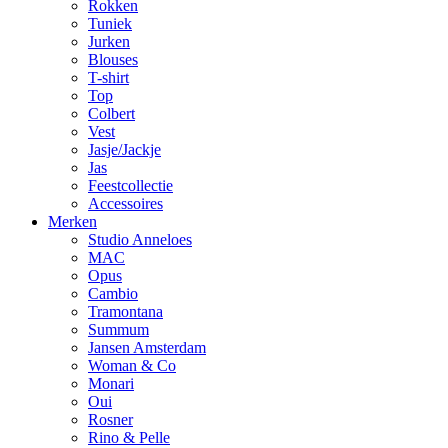
Rokken
Tuniek
Jurken
Blouses
T-shirt
Top
Colbert
Vest
Jasje/Jackje
Jas
Feestcollectie
Accessoires
Merken
Studio Anneloes
MAC
Opus
Cambio
Tramontana
Summum
Jansen Amsterdam
Woman & Co
Monari
Oui
Rosner
Rino & Pelle