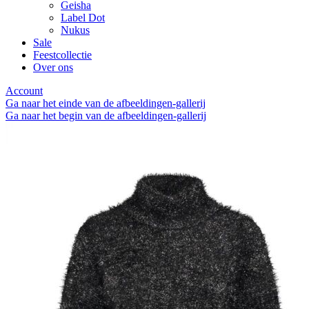
Geisha
Label Dot
Nukus
Sale
Feestcollectie
Over ons
Account
Ga naar het einde van de afbeeldingen-gallerij
Ga naar het begin van de afbeeldingen-gallerij