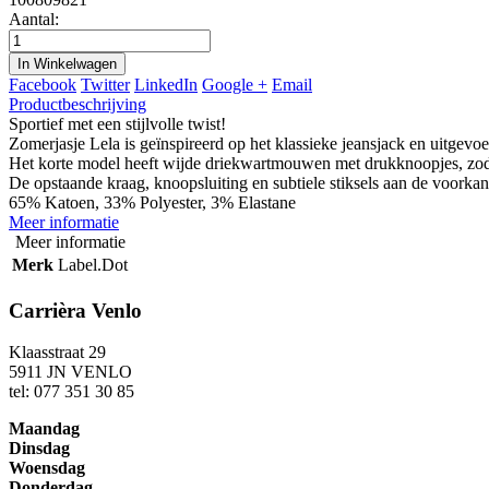
Aantal:
In Winkelwagen
Facebook
Twitter
LinkedIn
Google +
Email
Productbeschrijving
Sportief met een stijlvolle twist!
Zomerjasje Lela is geïnspireerd op het klassieke jeansjack en uitgevoer
Het korte model heeft wijde driekwartmouwen met drukknoopjes, zod
De opstaande kraag, knoopsluiting en subtiele stiksels aan de voorka
65% Katoen, 33% Polyester, 3% Elastane
Meer informatie
Meer informatie
Merk
Label.Dot
Carrièra Venlo
Klaasstraat 29
5911 JN VENLO
tel: 077 351 30 85
Maandag
Dinsdag
Woensdag
Donderdag