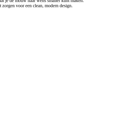
at je de mouw naar wens smaller kunt maken.
nt zorgen voor een clean, modern design.