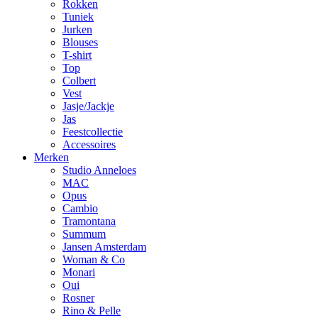
Rokken
Tuniek
Jurken
Blouses
T-shirt
Top
Colbert
Vest
Jasje/Jackje
Jas
Feestcollectie
Accessoires
Merken
Studio Anneloes
MAC
Opus
Cambio
Tramontana
Summum
Jansen Amsterdam
Woman & Co
Monari
Oui
Rosner
Rino & Pelle