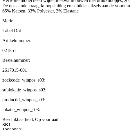
Het korte model heeft wijde driekwartmouwen met drukknoopjes, zod
De opstaande kraag, knoopsluiting en subtiele stiksels aan de voorka
65% Katoen, 33% Polyester, 3% Elastane
Merk:
Label.Dot
Artikelnummer:
021851
Bestelnummer:
2617015-601
zoekcode_winpos_s03:
sublokatie_winpos_s03:
productid_winpos_s03:
lokatie_winpos_s03:
Beschikbaarheid:
Op voorraad
SKU
100809821