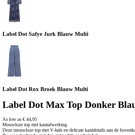
Label Dot Safye Jurk Blauw Multi
Label Dot Rox Broek Blauw Multi
Label Dot Max Top Donker Bla
As low as
€ 44,95
Mouwloze top met kantafwerking
Deze mouwloze top met V-hals en delicate kantdetails aan de bovenk