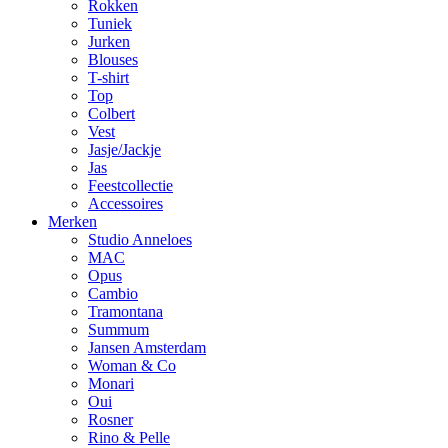
Rokken
Tuniek
Jurken
Blouses
T-shirt
Top
Colbert
Vest
Jasje/Jackje
Jas
Feestcollectie
Accessoires
Merken
Studio Anneloes
MAC
Opus
Cambio
Tramontana
Summum
Jansen Amsterdam
Woman & Co
Monari
Oui
Rosner
Rino & Pelle