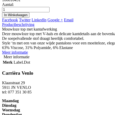
Aantal:
In Winkelwagen
Facebook
Twitter
LinkedIn
Google +
Email
Productbeschrijving
Mouwloze top met kantafwerking
Deze mouwloze top met V-hals en delicate kantdetails aan de bovenk
De soepelvallende stof draagt heerlijk comfortabel.
Style ‘m met een van onze wijde pantalons voor een moeiteloze, elega
63% Viscose, 31% Polyamide, 6% Elastane
Meer informatie
Meer informatie
Merk
Label.Dot
Carrièra Venlo
Klaasstraat 29
5911 JN VENLO
tel: 077 351 30 85
Maandag
Dinsdag
Woensdag
Donderdag