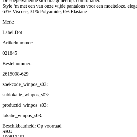
De soepelvallende stof draagt heerlijk comfortabel.
Style ‘m met een van onze wijde pantalons voor een moeiteloze, elega
63% Viscose, 31% Polyamide, 6% Elastane
Merk:
Label.Dot
Artikelnummer:
021845
Bestelnummer:
2615008-629
zoekcode_winpos_s03:
sublokatie_winpos_s03:
productid_winpos_s03:
lokatie_winpos_s03:
Beschikbaarheid:
Op voorraad
SKU
100810451