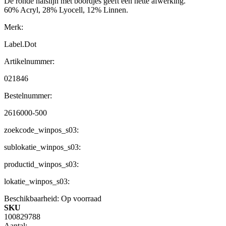
De ronde halslijn met boordjes geeft een nette afwerking.
60% Acryl, 28% Lyocell, 12% Linnen.
Merk:
Label.Dot
Artikelnummer:
021846
Bestelnummer:
2616000-500
zoekcode_winpos_s03:
sublokatie_winpos_s03:
productid_winpos_s03:
lokatie_winpos_s03:
Beschikbaarheid:
Op voorraad
SKU
100829788
Aantal: