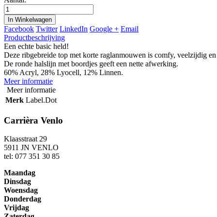
In Winkelwagen
Facebook
Twitter
LinkedIn
Google +
Email
Productbeschrijving
Een echte basic held!
Deze ribgebreide top met korte raglanmouwen is comfy, veelzijdig en
De ronde halslijn met boordjes geeft een nette afwerking.
60% Acryl, 28% Lyocell, 12% Linnen.
Meer informatie
Meer informatie
Merk
Label.Dot
Carrièra Venlo
Klaasstraat 29
5911 JN VENLO
tel: 077 351 30 85
Maandag
Dinsdag
Woensdag
Donderdag
Vrijdag
Zaterdag