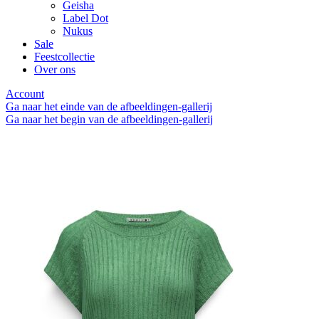
Geisha
Label Dot
Nukus
Sale
Feestcollectie
Over ons
Account
Ga naar het einde van de afbeeldingen-gallerij
Ga naar het begin van de afbeeldingen-gallerij