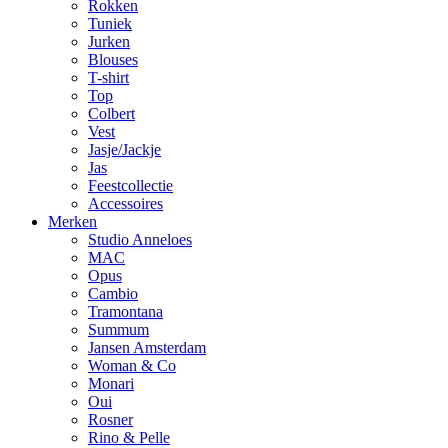
Rokken
Tuniek
Jurken
Blouses
T-shirt
Top
Colbert
Vest
Jasje/Jackje
Jas
Feestcollectie
Accessoires
Merken
Studio Anneloes
MAC
Opus
Cambio
Tramontana
Summum
Jansen Amsterdam
Woman & Co
Monari
Oui
Rosner
Rino & Pelle