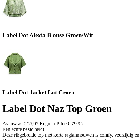
Label Dot Alexia Blouse Groen/Wit
Label Dot Jacket Lot Groen
Label Dot Naz Top Groen
As low as
€ 55,97
Regular Price
€ 79,95
Een echte basic held!
Deze ribgebreide top met korte raglanmouwen is comfy, veelzijdig en