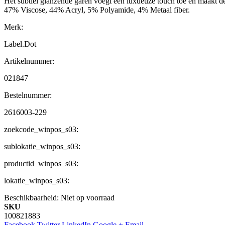
Het subtiel glanzende garen voegt een luxueuze touch toe en maakt de 
47% Viscose, 44% Acryl, 5% Polyamide, 4% Metaal fiber.
Merk:
Label.Dot
Artikelnummer:
021847
Bestelnummer:
2616003-229
zoekcode_winpos_s03:
sublokatie_winpos_s03:
productid_winpos_s03:
lokatie_winpos_s03:
Beschikbaarheid:
Niet op voorraad
SKU
100821883
Facebook
Twitter
LinkedIn
Google +
Email