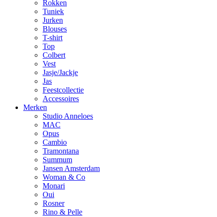
Rokken
Tuniek
Jurken
Blouses
T-shirt
Top
Colbert
Vest
Jasje/Jackje
Jas
Feestcollectie
Accessoires
Merken
Studio Anneloes
MAC
Opus
Cambio
Tramontana
Summum
Jansen Amsterdam
Woman & Co
Monari
Oui
Rosner
Rino & Pelle