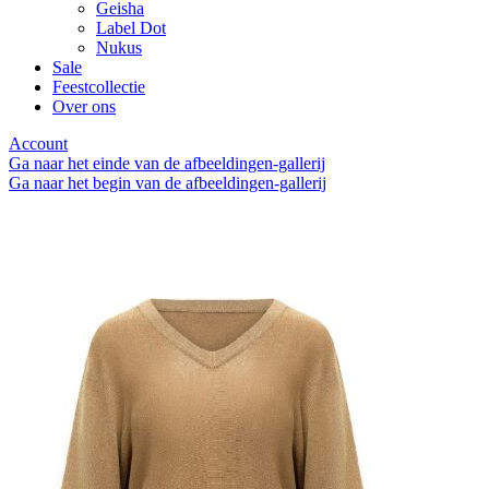
Geisha
Label Dot
Nukus
Sale
Feestcollectie
Over ons
Account
Ga naar het einde van de afbeeldingen-gallerij
Ga naar het begin van de afbeeldingen-gallerij