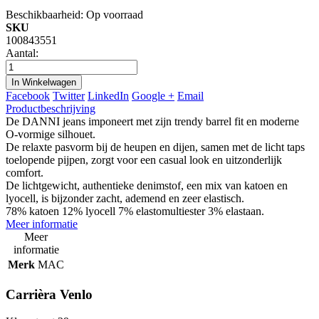
Beschikbaarheid:
Op voorraad
SKU
100843551
Aantal:
In Winkelwagen
Facebook
Twitter
LinkedIn
Google +
Email
Productbeschrijving
De DANNI jeans imponeert met zijn trendy barrel fit en moderne
O-vormige silhouet.
De relaxte pasvorm bij de heupen en dijen, samen met de licht taps
toelopende pijpen, zorgt voor een casual look en uitzonderlijk
comfort.
De lichtgewicht, authentieke denimstof, een mix van katoen en
lyocell, is bijzonder zacht, ademend en zeer elastisch.
78% katoen 12% lyocell 7% elastomultiester 3% elastaan.
Meer informatie
Meer
informatie
Merk
MAC
Carrièra Venlo