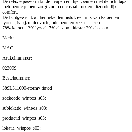
De relaxte pasvorm bij de heupen en dijen, samen met de licht taps
toelopende pijpen, zorgt voor een casual look en uitzonderlijk
comfort.
De lichtgewicht, authentieke denimstof, een mix van katoen en
lyocell, is bijzonder zacht, ademend en zeer elastisch.
78% katoen 12% lyocell 7% elastomultiester 3% elastaan.
Merk:
MAC
Artikelnummer:
023099
Bestelnummer:
389L311090-stormy tinted
zoekcode_winpos_s03:
sublokatie_winpos_s03:
productid_winpos_s03:
lokatie_winpos_s03: