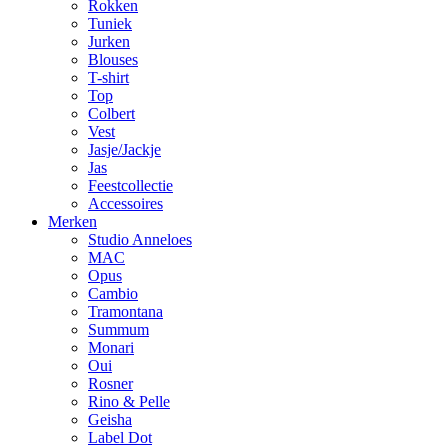
Rokken
Tuniek
Jurken
Blouses
T-shirt
Top
Colbert
Vest
Jasje/Jackje
Jas
Feestcollectie
Accessoires
Merken
Studio Anneloes
MAC
Opus
Cambio
Tramontana
Summum
Monari
Oui
Rosner
Rino & Pelle
Geisha
Label Dot