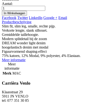
Aantal:
In Winkelwagen
Facebook
Twitter
LinkedIn
Google +
Email
Productbeschrijving
Slim fit, slim leg, smalle, rechte pijp.
Verkorte lengte, slank silhouet.
Gemiddelde taillehoogte.
Modern splitdetail bij de zoom
DREAM wonder light denim
hoogelastisch denim met modal
Figuurvormend shaping-effect
75% katoen, 12% Modal, 9% polyester, 4% Elastaan.
Meer informatie
Meer
informatie
Merk
MAC
Carrièra Venlo
Klaasstraat 29
5911 JN VENLO
tel: 077 351 30 85