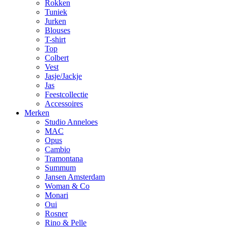
Rokken
Tuniek
Jurken
Blouses
T-shirt
Top
Colbert
Vest
Jasje/Jackje
Jas
Feestcollectie
Accessoires
Merken
Studio Anneloes
MAC
Opus
Cambio
Tramontana
Summum
Jansen Amsterdam
Woman & Co
Monari
Oui
Rosner
Rino & Pelle