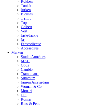
Rokken
Tuniek
Jurken
Blouses
T-shirt
Top
Colbert
Vest
Jasje/Jackje
Jas
Feestcollectie
Accessoires
Merken
Studio Anneloes
MAC
Opus
Cambio
Tramontana
Summum
Jansen Amsterdam
Woman & Co
Monari
Oui
Rosner
Rino & Pelle