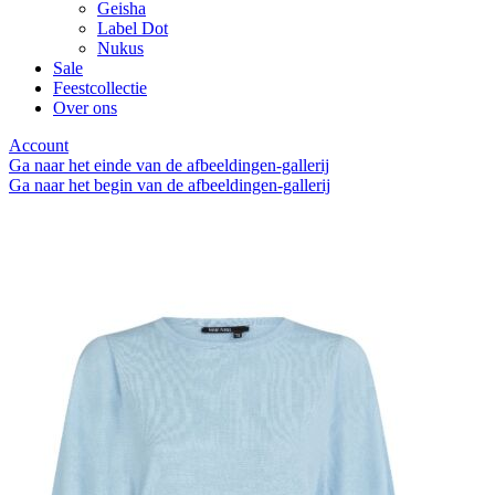
Geisha
Label Dot
Nukus
Sale
Feestcollectie
Over ons
Account
Ga naar het einde van de afbeeldingen-gallerij
Ga naar het begin van de afbeeldingen-gallerij