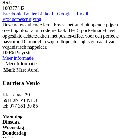
SKU
100277842
Facebook
Twitter
LinkedIn
Google +
Email
Productbeschrijving
Deze nauwsluitende leren broek met wijd uitlopende pijpen
overtuigt door zijn moderne look. Het 5-pocketmodel heeft
opgestikte achterzakken met pusher-effect voor een perfecte
pasvorm. Dit model in wijd uitlopende stijl is gemaakt van
veganistisch nappaleer.
100% Polyester
Meer informatie
Meer informatie
Merk
Marc Aurel
Carrièra Venlo
Klaasstraat 29
5911 JN VENLO
tel: 077 351 30 85
Maandag
Dinsdag
Woensdag
Donderdag