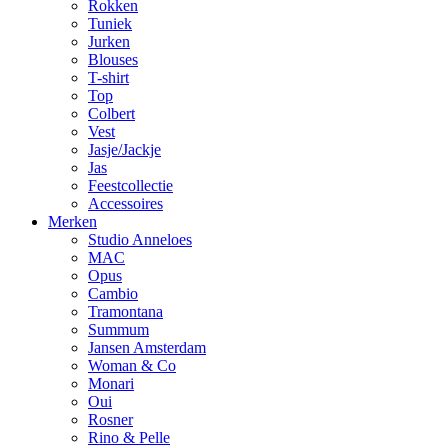
Rokken
Tuniek
Jurken
Blouses
T-shirt
Top
Colbert
Vest
Jasje/Jackje
Jas
Feestcollectie
Accessoires
Merken
Studio Anneloes
MAC
Opus
Cambio
Tramontana
Summum
Jansen Amsterdam
Woman & Co
Monari
Oui
Rosner
Rino & Pelle