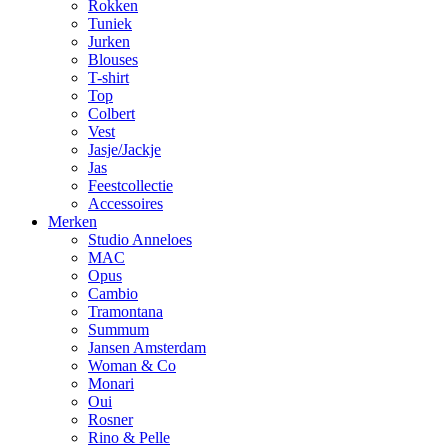
Rokken
Tuniek
Jurken
Blouses
T-shirt
Top
Colbert
Vest
Jasje/Jackje
Jas
Feestcollectie
Accessoires
Merken
Studio Anneloes
MAC
Opus
Cambio
Tramontana
Summum
Jansen Amsterdam
Woman & Co
Monari
Oui
Rosner
Rino & Pelle