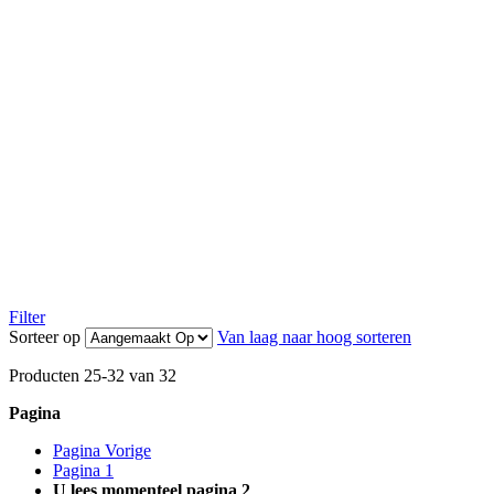
Filter
Sorteer op
Van laag naar hoog sorteren
Producten
25
-
32
van
32
Pagina
Pagina
Vorige
Pagina
1
U lees momenteel pagina
2