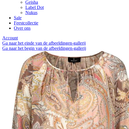
Geisha
Label Dot
Nukus
Sale
Feestcollectie
Over ons
Account
Ga naar het einde van de afbeeldingen-gallerij
Ga naar het begin van de afbeeldingen-gallerij