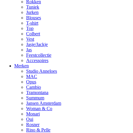
Rokken
Tuniek
Jurken
Blouses
T-shirt
Top
Colbert
Vest
Jasje/Jackje
Jas
Feestcollectie
Accessoires
Merken
Studio Anneloes
MAC
Opus
Cambio
Tramontana
Summum
Jansen Amsterdam
Woman & Co
Monari
Oui
Rosner
Rino & Pelle