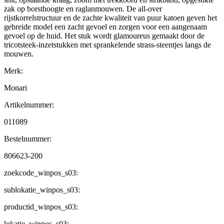
zak op borsthoogte en raglanmouwen. De all-over
rijstkorrelstructuur en de zachte kwaliteit van puur katoen geven het
gebreide model een zacht gevoel en zorgen voor een aangenaam
gevoel op de huid. Het stuk wordt glamoureus gemaakt door de
tricotsteek-inzetstukken met sprankelende strass-steentjes langs de
mouwen.
Merk:
Monari
Artikelnummer:
011089
Bestelnummer:
806623-200
zoekcode_winpos_s03:
sublokatie_winpos_s03:
productid_winpos_s03:
lokatie_winpos_s03: