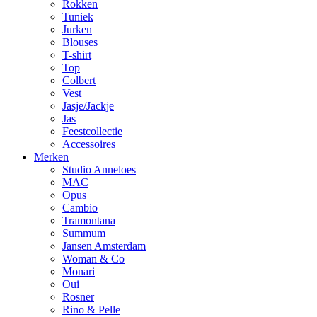
Rokken
Tuniek
Jurken
Blouses
T-shirt
Top
Colbert
Vest
Jasje/Jackje
Jas
Feestcollectie
Accessoires
Merken
Studio Anneloes
MAC
Opus
Cambio
Tramontana
Summum
Jansen Amsterdam
Woman & Co
Monari
Oui
Rosner
Rino & Pelle