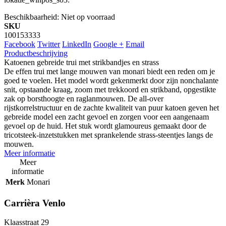
Beschikbaarheid:
Niet op voorraad
SKU
100153333
Facebook
Twitter
LinkedIn
Google +
Email
Productbeschrijving
Katoenen gebreide trui met strikbandjes en strass
De effen trui met lange mouwen van monari biedt een reden om je
goed te voelen. Het model wordt gekenmerkt door zijn nonchalante
snit, opstaande kraag, zoom met trekkoord en strikband, opgestikte
zak op borsthoogte en raglanmouwen. De all-over
rijstkorrelstructuur en de zachte kwaliteit van puur katoen geven het
gebreide model een zacht gevoel en zorgen voor een aangenaam
gevoel op de huid. Het stuk wordt glamoureus gemaakt door de
tricotsteek-inzetstukken met sprankelende strass-steentjes langs de
mouwen.
Meer informatie
Meer
informatie
Merk
Monari
Carrièra Venlo
Klaasstraat 29