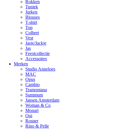
Rokken
Tuniek
Jurken
Blouses
T-shirt
Top
Colbert
Vest
Jasje/Jackje
Jas
Feestcollectie
Accessoires
Merken
Studio Anneloes
MAC
Opus
Cambio
Tramontana
Summum
Jansen Amsterdam
Woman & Co
Monari
Oui
Rosner
Rino & Pelle