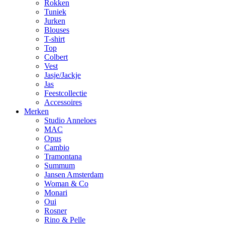
Rokken
Tuniek
Jurken
Blouses
T-shirt
Top
Colbert
Vest
Jasje/Jackje
Jas
Feestcollectie
Accessoires
Merken
Studio Anneloes
MAC
Opus
Cambio
Tramontana
Summum
Jansen Amsterdam
Woman & Co
Monari
Oui
Rosner
Rino & Pelle