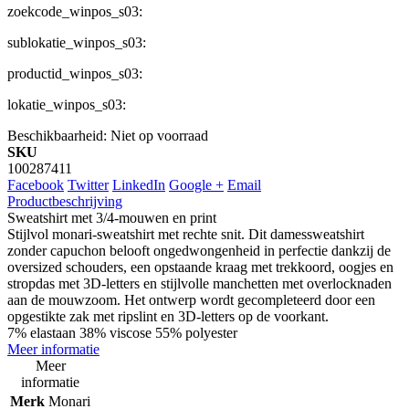
zoekcode_winpos_s03:
sublokatie_winpos_s03:
productid_winpos_s03:
lokatie_winpos_s03:
Beschikbaarheid:
Niet op voorraad
SKU
100287411
Facebook
Twitter
LinkedIn
Google +
Email
Productbeschrijving
Sweatshirt met 3/4-mouwen en print
Stijlvol monari-sweatshirt met rechte snit. Dit damessweatshirt
zonder capuchon belooft ongedwongenheid in perfectie dankzij de
oversized schouders, een opstaande kraag met trekkoord, oogjes en
stropdas met 3D-letters en stijlvolle manchetten met overlocknaden
aan de mouwzoom. Het ontwerp wordt gecompleteerd door een
opgestikte zak met ripslint en 3D-letters op de voorkant.
7% elastaan 38% viscose 55% polyester
Meer informatie
Meer
informatie
Merk
Monari