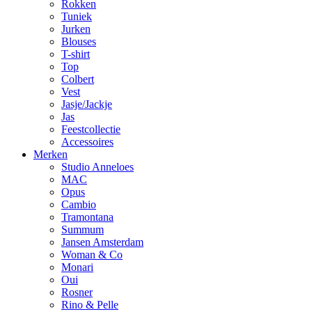
Rokken
Tuniek
Jurken
Blouses
T-shirt
Top
Colbert
Vest
Jasje/Jackje
Jas
Feestcollectie
Accessoires
Merken
Studio Anneloes
MAC
Opus
Cambio
Tramontana
Summum
Jansen Amsterdam
Woman & Co
Monari
Oui
Rosner
Rino & Pelle