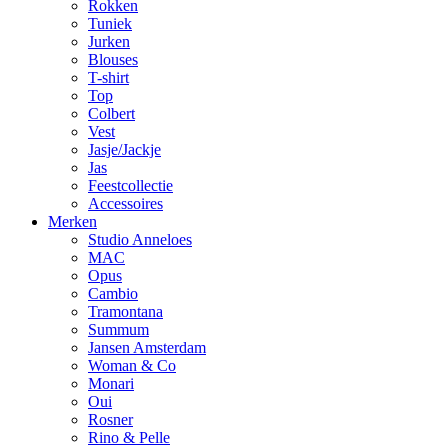
Rokken
Tuniek
Jurken
Blouses
T-shirt
Top
Colbert
Vest
Jasje/Jackje
Jas
Feestcollectie
Accessoires
Merken
Studio Anneloes
MAC
Opus
Cambio
Tramontana
Summum
Jansen Amsterdam
Woman & Co
Monari
Oui
Rosner
Rino & Pelle