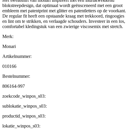
Het sweatshirt van monari inspireert met een indrukwekkend
blokstreepdesign, dat optimaal wordt geënsceneerd met een groot
embleem met patentprint met glitter en patentletters op de voorkant.
De regular fit heeft een opstaande kraag met trekkoord, ringoogjes
en lint om te strikken, en verlaagde schouders. Investeer in een los,
comfortabel kledingstuk van een zwierige viscosemix met stretch.
Merk:
Monari
Artikelnummer:
010166
Bestelnummer:
806164-997
zoekcode_winpos_s03:
sublokatie_winpos_s03:
productid_winpos_s03:
lokatie_winpos_s03: