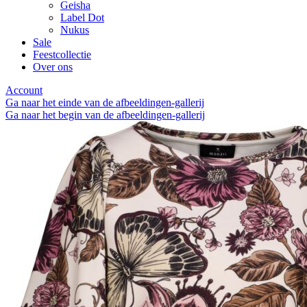
Geisha
Label Dot
Nukus
Sale
Feestcollectie
Over ons
Account
Ga naar het einde van de afbeeldingen-gallerij
Ga naar het begin van de afbeeldingen-gallerij