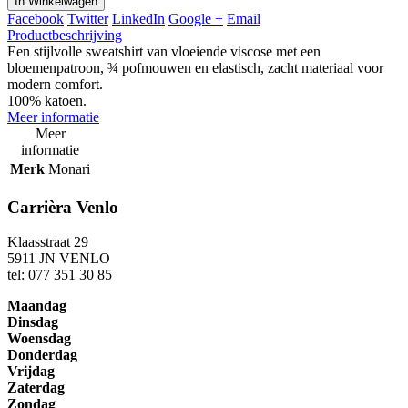
In Winkelwagen
Facebook
Twitter
LinkedIn
Google +
Email
Productbeschrijving
Een stijlvolle sweatshirt van vloeiende viscose met een
bloemenpatroon, ¾ pofmouwen en elastisch, zacht materiaal voor
modern comfort.
100% katoen.
Meer informatie
Meer
informatie
Merk
Monari
Carrièra Venlo
Klaasstraat 29
5911 JN VENLO
tel: 077 351 30 85
Maandag
Dinsdag
Woensdag
Donderdag
Vrijdag
Zaterdag
Zondag