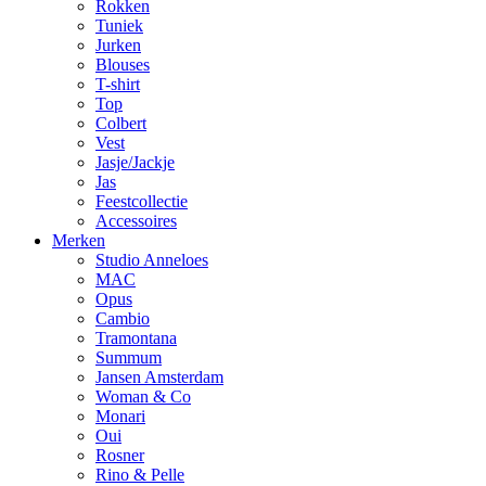
Rokken
Tuniek
Jurken
Blouses
T-shirt
Top
Colbert
Vest
Jasje/Jackje
Jas
Feestcollectie
Accessoires
Merken
Studio Anneloes
MAC
Opus
Cambio
Tramontana
Summum
Jansen Amsterdam
Woman & Co
Monari
Oui
Rosner
Rino & Pelle