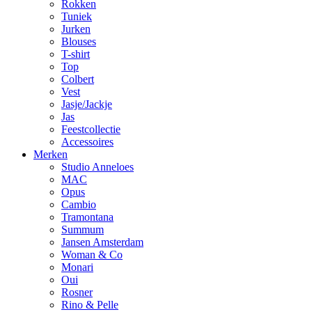
Rokken
Tuniek
Jurken
Blouses
T-shirt
Top
Colbert
Vest
Jasje/Jackje
Jas
Feestcollectie
Accessoires
Merken
Studio Anneloes
MAC
Opus
Cambio
Tramontana
Summum
Jansen Amsterdam
Woman & Co
Monari
Oui
Rosner
Rino & Pelle