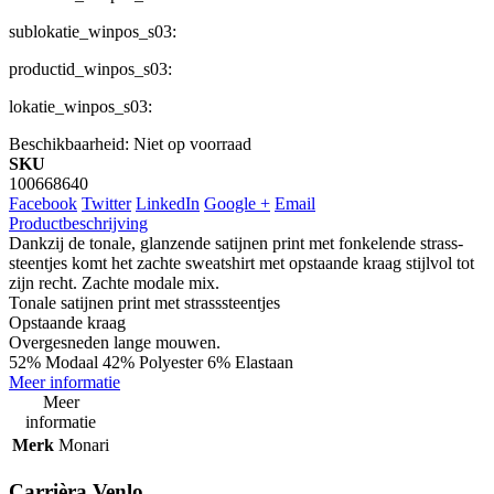
sublokatie_winpos_s03:
productid_winpos_s03:
lokatie_winpos_s03:
Beschikbaarheid:
Niet op voorraad
SKU
100668640
Facebook
Twitter
LinkedIn
Google +
Email
Productbeschrijving
Dankzij de tonale, glanzende satijnen print met fonkelende strass-
steentjes komt het zachte sweatshirt met opstaande kraag stijlvol tot
zijn recht. Zachte modale mix.
Tonale satijnen print met strasssteentjes
Opstaande kraag
Overgesneden lange mouwen.
52% Modaal 42% Polyester 6% Elastaan
Meer informatie
Meer
informatie
Merk
Monari
Carrièra Venlo