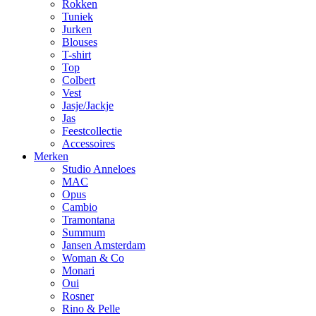
Rokken
Tuniek
Jurken
Blouses
T-shirt
Top
Colbert
Vest
Jasje/Jackje
Jas
Feestcollectie
Accessoires
Merken
Studio Anneloes
MAC
Opus
Cambio
Tramontana
Summum
Jansen Amsterdam
Woman & Co
Monari
Oui
Rosner
Rino & Pelle