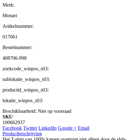
Merk:
Monari
Artikelnummer:
017061
Bestelnummer:
408706-998
zoekcode_winpos_s03:
sublokatie_winpos_s03:
productid_winpos_s03:
lokatie_winpos_s03:
Beschikbaarheid:
Niet op voorraad
SKU
100662937
Facebook
Twitter
LinkedIn
Google +
Email
Productbeschrijving
Het T-shirt van 100% katoen overtuigt niet alleen door de slub-