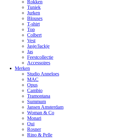
Rokken
Tuniek
Jurken
Blouses
T-shirt
Top
Colbert
Vest
Jasje/Jackje
Jas
Feestcollectie
Accessoires
Merken
Studio Anneloes
MAC
Opus
Cambio
Tramontana
Summum
Jansen Amsterdam
Woman & Co
Monari
Oui
Rosner
Rino & Pelle