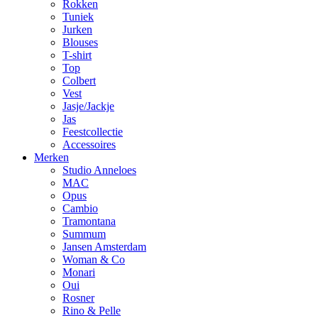
Rokken
Tuniek
Jurken
Blouses
T-shirt
Top
Colbert
Vest
Jasje/Jackje
Jas
Feestcollectie
Accessoires
Merken
Studio Anneloes
MAC
Opus
Cambio
Tramontana
Summum
Jansen Amsterdam
Woman & Co
Monari
Oui
Rosner
Rino & Pelle